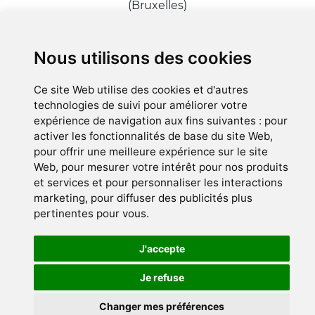
(Bruxelles)
A proximité de Tomberg
Nous utilisons des cookies
© Myriam Borbé 2018-2026 - version 3.119.0
Ce site Web utilise des cookies et d'autres
technologies de suivi pour améliorer votre
Politique des cookies
expérience de navigation aux fins suivantes :
pour
Préférences des cookies
activer les fonctionnalités de base du site Web
,
pour offrir une meilleure expérience sur le site
No Result
Website Carbon
Web
,
pour mesurer votre intérêt pour nos produits
et services et pour personnaliser les interactions
marketing
,
pour diffuser des publicités plus
pertinentes pour vous
.
J'accepte
Je refuse
Changer mes préférences