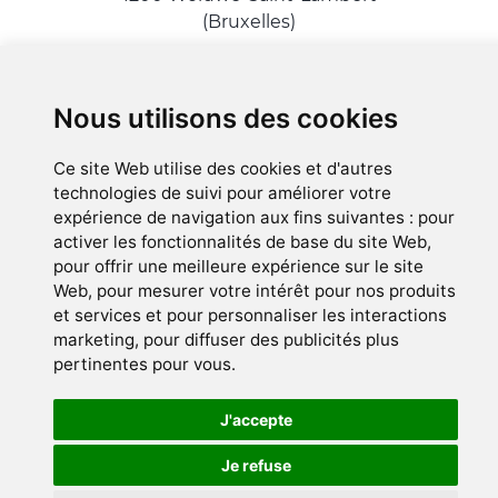
(Bruxelles)
A proximité de Tomberg
Nous utilisons des cookies
© Myriam Borbé 2018-2026 - version 3.119.0
Ce site Web utilise des cookies et d'autres
Politique des cookies
technologies de suivi pour améliorer votre
Préférences des cookies
expérience de navigation aux fins suivantes :
pour
activer les fonctionnalités de base du site Web
,
pour offrir une meilleure expérience sur le site
No Result
Website Carbon
Web
,
pour mesurer votre intérêt pour nos produits
et services et pour personnaliser les interactions
marketing
,
pour diffuser des publicités plus
pertinentes pour vous
.
J'accepte
Je refuse