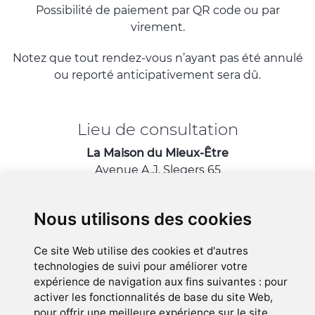
Possibilité de paiement par QR code ou par
virement.
Notez que tout rendez-vous n’ayant pas été annulé
ou reporté anticipativement sera dû.
Lieu de consultation
La Maison du Mieux-Être
Avenue A.J. Slegers 65
1200 Woluwé-Saint-Lambert
(Bruxelles)
Nous utilisons des cookies
A proximité de Tomberg
Ce site Web utilise des cookies et d'autres
technologies de suivi pour améliorer votre
expérience de navigation aux fins suivantes :
pour
© Myriam Borbé 2018-2026 - version 3.119.0
activer les fonctionnalités de base du site Web
,
Politique des cookies
pour offrir une meilleure expérience sur le site