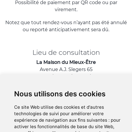
Possibilité de paiement par QR code ou par
virement.
Notez que tout rendez-vous n’ayant pas été annulé
ou reporté anticipativement sera dû.
Lieu de consultation
La Maison du Mieux-Être
Avenue A.J. Slegers 65
1200 Woluwé-Saint-Lambert
(Bruxelles)
Nous utilisons des cookies
A proximité de Tomberg
Ce site Web utilise des cookies et d'autres
technologies de suivi pour améliorer votre
© Myriam Borbé 2018-2026 - version 3.119.0
expérience de navigation aux fins suivantes :
pour
activer les fonctionnalités de base du site Web
,
Politique des cookies