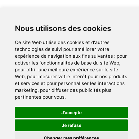
Lieu de consultation
La Maison du Mieux-Être
Nous utilisons des cookies
Avenue A.J. Slegers 65
1200 Woluwé-Saint-Lambert
Ce site Web utilise des cookies et d'autres
(Bruxelles)
technologies de suivi pour améliorer votre
expérience de navigation aux fins suivantes :
pour
A proximité de Tomberg
activer les fonctionnalités de base du site Web
,
pour offrir une meilleure expérience sur le site
Web
,
pour mesurer votre intérêt pour nos produits
et services et pour personnaliser les interactions
© Myriam Borbé 2018-2026 - version 3.119.0
marketing
,
pour diffuser des publicités plus
Politique des cookies
pertinentes pour vous
.
Préférences des cookies
J'accepte
No Result
Website Carbon
Je refuse
Changer mes préférences